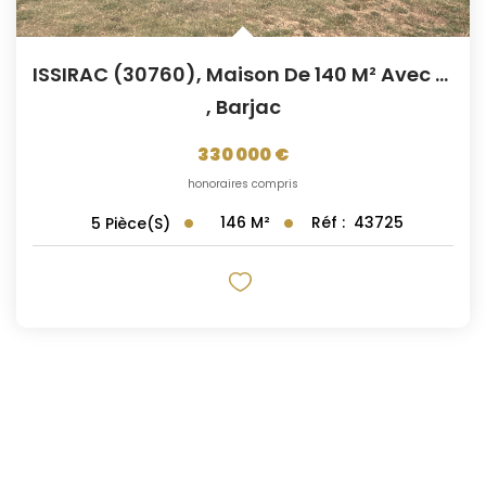
ISSIRAC (30760), Maison De 140 M² Avec Studio Indépendant
,
Barjac
330 000 €
honoraires compris
146
M²
Réf :
43725
5
Pièce(s)