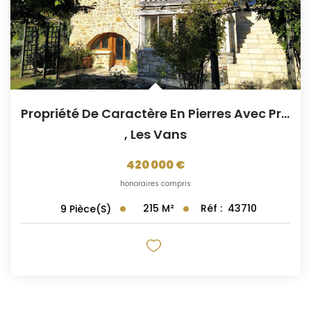
Propriété De Caractère En Pierres Avec Prestations Haut De...
,
Les Vans
420 000 €
honoraires compris
215
M²
Réf :
43710
9
Pièce(s)