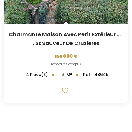
Charmante Maison Avec Petit Extérieur À St Sauveur De...
,
St Sauveur De Cruzieres
156 000 €
honoraires compris
61
M²
Réf :
43649
4
Pièce(s)