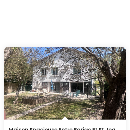
Maison Spacieuse Entre Barjac Et St Jean De Maruèjols