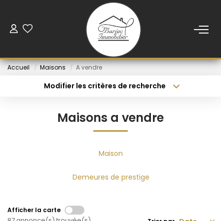
ACCUEIL
Accueil
Maisons
A vendre
VENTE
Modifier les critères de recherche
Type de transaction
Localisation
Acheter
Localisation
LOCATION
Maisons a vendre
Type de bien
Sélectionnez...
Budget min
VENDUS
Rayon
Budget max
Maison
NOS AGENCES
Créer une alerte
Plus de critères
Demeures de prestige
ESTIMATION
Afficher la carte
87 annonce(s) trouvée(s)