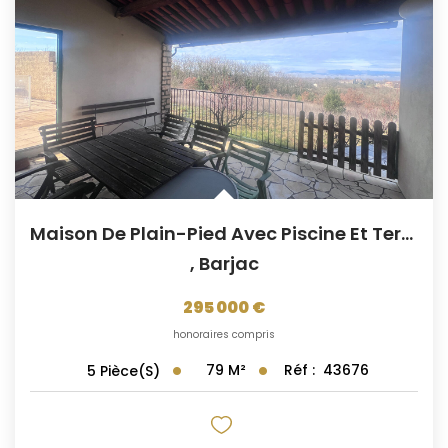
Maison De Plain-Pied Avec Piscine Et Terrain De Plus D'1...
,
Barjac
295 000 €
honoraires compris
79
M²
Réf :
43676
5
Pièce(s)