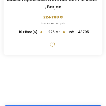
,
Barjac
224 700 €
honoraires compris
226
M²
Réf :
43705
10
Pièce(s)