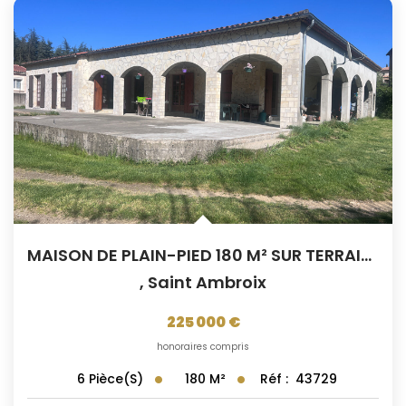
MAISON DE PLAIN-PIED 180 M² SUR TERRAIN 2 282 M² EN FIN...
,
Saint Ambroix
225 000 €
honoraires compris
180
M²
Réf :
43729
6
Pièce(s)