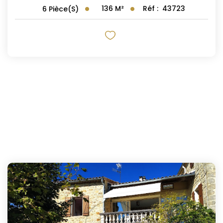
136
M²
Réf :
43723
6
Pièce(s)