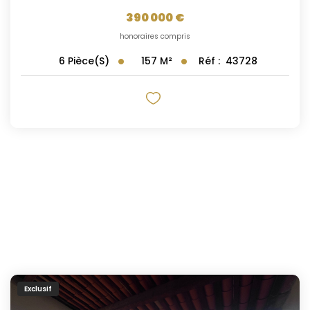
390 000 €
honoraires compris
157
M²
Réf :
43728
6
Pièce(s)
Exclusif