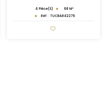
68
M²
4
Pièce(s)
Réf :
TUCBAR42276