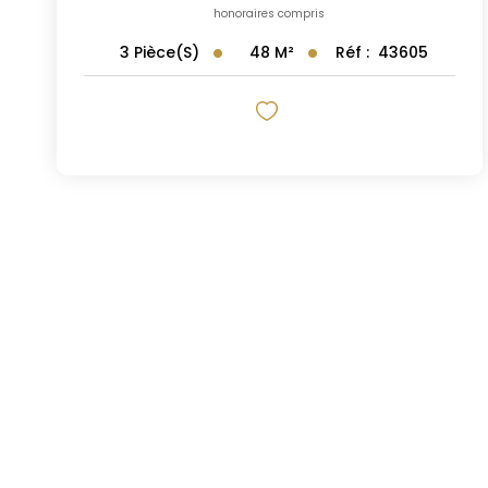
honoraires compris
48
M²
Réf :
43605
3
Pièce(s)