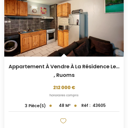
CONTACT
Appartement À Vendre À La Résidence Les Cyprès À Ruoms
,
Ruoms
212 000 €
honoraires compris
48
M²
Réf :
43605
3
Pièce(s)