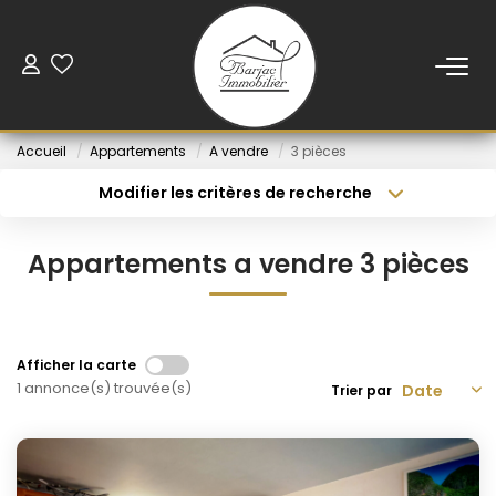
ACCUEIL
Accueil
Appartements
A vendre
3 pièces
VENTE
Modifier les critères de recherche
Type de transaction
Localisation
Acheter
Localisation
LOCATION
Appartements a vendre 3 pièces
Type de bien
Sélectionnez...
Budget min
VENDUS
Rayon
Budget max
Afficher la carte
NOS AGENCES
1 annonce(s) trouvée(s)
Créer une alerte
Plus de critères
Trier par
ESTIMATION