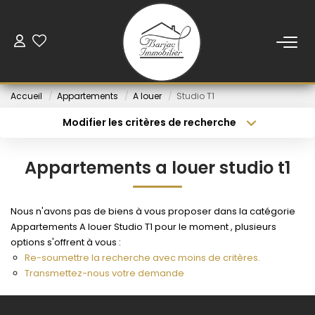
ACCUEIL
Accueil
Appartements
A louer
Studio T1
VENTE
Modifier les critères de recherche
Type de transaction
Localisation
Acheter
Localisation
LOCATION
Appartements a louer studio t1
Type de bien
Sélectionnez...
Budget min
VENDUS
Nous n'avons pas de biens à vous proposer dans la catégorie
Rayon
Budget max
Appartements A louer Studio T1 pour le moment , plusieurs
NOS AGENCES
options s'offrent à vous :
Créer une alerte
Plus de critères
Re-soumettre la recherche avec moins de critères.
Transmettez-nous votre demande
ESTIMATION