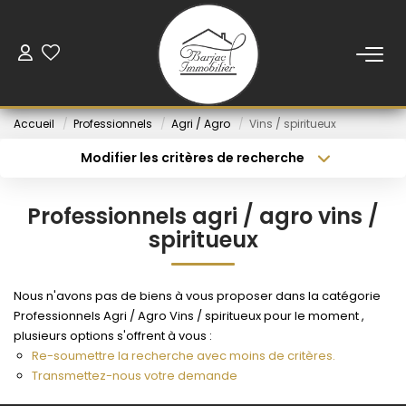
ACCUEIL
Accueil
Professionnels
Agri / Agro
Vins / spiritueux
VENTE
Modifier les critères de recherche
Type de transaction
Localisation
Acheter
Localisation
LOCATION
Professionnels agri / agro vins /
Type de bien
Sélectionnez...
Budget min
spiritueux
VENDUS
Rayon
Budget max
Nous n'avons pas de biens à vous proposer dans la catégorie
NOS AGENCES
Professionnels Agri / Agro Vins / spiritueux pour le moment ,
Créer une alerte
Plus de critères
plusieurs options s'offrent à vous :
Re-soumettre la recherche avec moins de critères.
ESTIMATION
Transmettez-nous votre demande