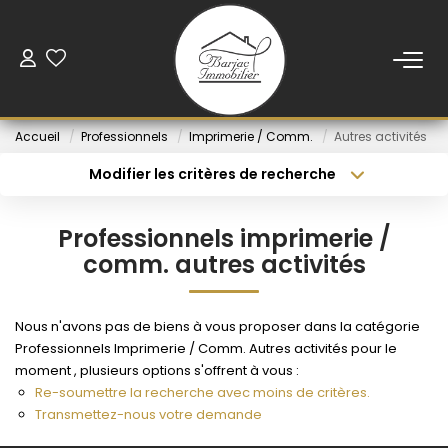
ACCUEIL
Accueil
Professionnels
Imprimerie / Comm.
Autres activités
VENTE
Modifier les critères de recherche
Type de transaction
Localisation
Acheter
Localisation
LOCATION
Professionnels imprimerie /
Type de bien
Sélectionnez...
Budget min
comm. autres activités
VENDUS
Rayon
Budget max
Nous n'avons pas de biens à vous proposer dans la catégorie
NOS AGENCES
Professionnels Imprimerie / Comm. Autres activités pour le
Créer une alerte
Plus de critères
moment , plusieurs options s'offrent à vous :
Re-soumettre la recherche avec moins de critères.
ESTIMATION
Transmettez-nous votre demande