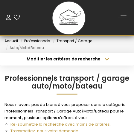
ACCUEIL
Accueil
Professionnels
Transport / Garage
VENTE
Auto/Moto/Bateau
Modifier les critères de recherche
Type de transaction
Localisation
LOCATION
Acheter
Localisation
Professionnels transport / garage
Type de bien
VENDUS
Sélectionnez...
Budget min
auto/moto/bateau
Rayon
Budget max
NOS AGENCES
Nous n'avons pas de biens à vous proposer dans la catégorie
Professionnels Transport / Garage Auto/Moto/Bateau pour le
Créer une alerte
Plus de critères
moment , plusieurs options s'offrent à vous :
ESTIMATION
Re-soumettre la recherche avec moins de critères.
Transmettez-nous votre demande