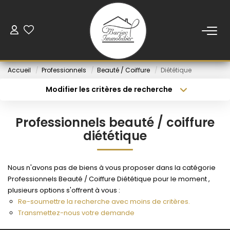
ACCUEIL
Accueil
Professionnels
Beauté / Coiffure
Diététique
VENTE
Modifier les critères de recherche
Type de transaction
Localisation
Acheter
Localisation
LOCATION
Professionnels beauté / coiffure
Type de bien
Sélectionnez...
Budget min
diététique
VENDUS
Rayon
Budget max
Nous n'avons pas de biens à vous proposer dans la catégorie
NOS AGENCES
Professionnels Beauté / Coiffure Diététique pour le moment ,
Créer une alerte
Plus de critères
plusieurs options s'offrent à vous :
Re-soumettre la recherche avec moins de critères.
ESTIMATION
Transmettez-nous votre demande