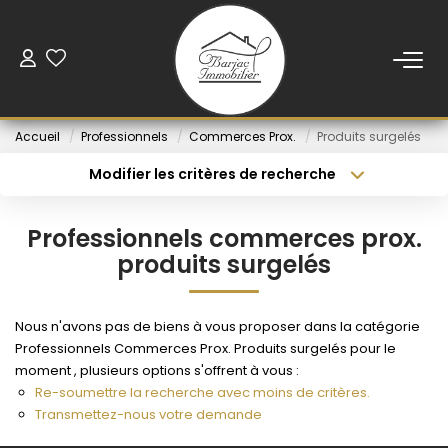
ACCUEIL
Accueil
Professionnels
Commerces Prox.
Produits surgelés
VENTE
Modifier les critères de recherche
Type de transaction
Localisation
Acheter
Localisation
LOCATION
Professionnels commerces prox.
Type de bien
Sélectionnez...
Budget min
produits surgelés
VENDUS
Rayon
Budget max
Nous n'avons pas de biens à vous proposer dans la catégorie
NOS AGENCES
Professionnels Commerces Prox. Produits surgelés pour le
Créer une alerte
Plus de critères
moment , plusieurs options s'offrent à vous :
Re-soumettre la recherche avec moins de critères.
ESTIMATION
Transmettez-nous votre demande