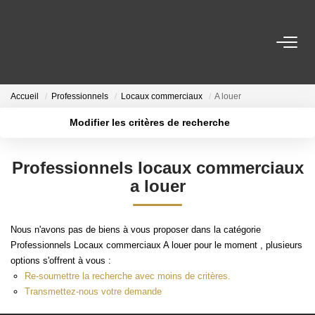
ACCUEIL
Accueil
Professionnels
Locaux commerciaux
A louer
VENTE
Modifier les critères de recherche
Localisation
Type de transaction
Budget min
LOCATION
Professionnels locaux commerciaux
Type de bien
a louer
Rayon
Budget max
VENDUS
Plus de critères
Créer une alerte
Nous n'avons pas de biens à vous proposer dans la catégorie
NOS AGENCES
Professionnels Locaux commerciaux A louer pour le moment , plusieurs
options s'offrent à vous :
Re-soumettre la recherche avec moins de critères.
ESTIMATION
Transmettez-nous votre demande