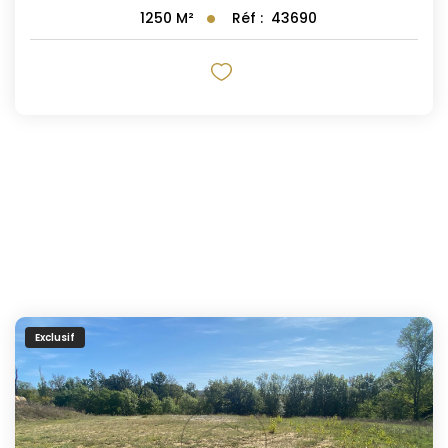
Réf :
43690
1250
M²
Exclusif