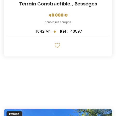
Terrain Constructible.
,
Besseges
49 000 €
honoraires compris
Réf :
43597
1642
M²
Exclusif