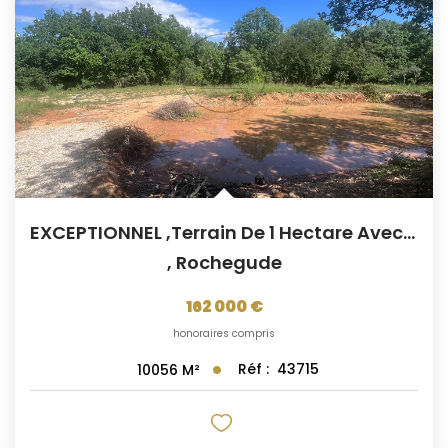
CONTACT
EXCEPTIONNEL ,Terrain De 1 Hectare Avec Partie...
,
Rochegude
162 000 €
honoraires compris
Réf :
43715
10056
M²