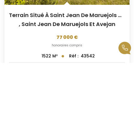
Terrain Situé À Saint Jean De Maruejols De 1522 M2
,
Saint Jean De Maruejols Et Avejan
77 000 €
honoraires compris
Réf :
43542
1522
M²