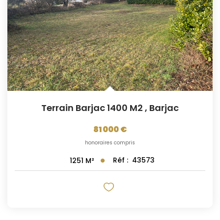
Terrain Barjac 1400 M2
,
Barjac
81 000 €
honoraires compris
Réf :
43573
1251
M²