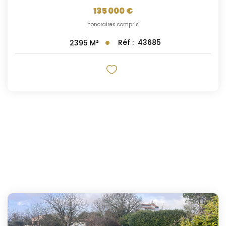
135 000 €
honoraires compris
Réf :
43685
2395
M²