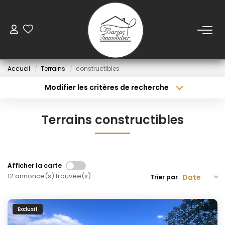
ACCUEIL
Accueil
Terrains
constructibles
VENTE
Modifier les critères de recherche
Type de transaction
Localisation
Acheter
Localisation
LOCATION
Terrains constructibles
Type de bien
Sélectionnez...
Budget min
VENDUS
Rayon
Budget max
Afficher la carte
NOS AGENCES
12 annonce(s) trouvée(s)
Créer une alerte
Plus de critères
Trier par
ESTIMATION
Exclusif