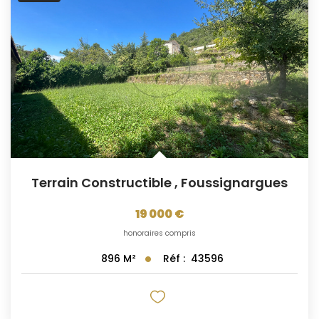
Terrain Constructible
,
Foussignargues
19 000 €
honoraires compris
Réf :
43596
896
M²