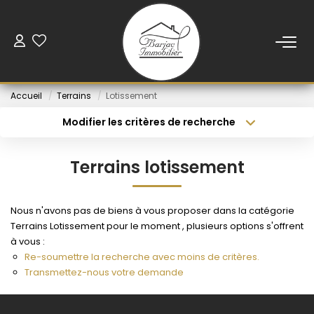
ACCUEIL
Accueil
Terrains
Lotissement
VENTE
Modifier les critères de recherche
Type de transaction
Localisation
Acheter
Localisation
LOCATION
Terrains lotissement
Type de bien
Sélectionnez...
Budget min
VENDUS
Nous n'avons pas de biens à vous proposer dans la catégorie
Rayon
Budget max
Terrains Lotissement pour le moment , plusieurs options s'offrent
NOS AGENCES
à vous :
Créer une alerte
Plus de critères
Re-soumettre la recherche avec moins de critères.
Transmettez-nous votre demande
ESTIMATION