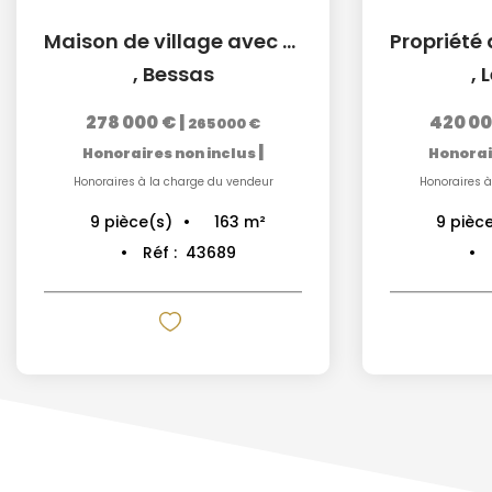
Maison de village avec vue imprenable.
,
Bessas
,
L
278 000 €
|
420 00
265 000 €
|
Honoraires non inclus
Honorai
Honoraires à la charge du vendeur
Honoraires à
163
m²
9
pièce(s)
9
pièc
Réf :
43689