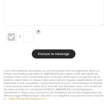
Envoyer le message
« Les informations recueillies sur ce formulaire sont enregistrées dans un
fichier informatisé par BARJAC IMMOBILIER pour gérer votre demande de
contact. Elles sont conservées pour la durée nécessaire à la gestion de la
relation client dans le respect des prescriptions légales applicables et sont
destinées à nos conseillers Conformément à la loi « informatique et libertés
», vous pouvez exercer votre droit d'accès aux données vous concernant et
les faire rectifier en contactant BARJAC IMMOBILIER contact@barjac-
immobilier.fr. Nous vous informons de l'existence de la liste d'opposition au
démarchage téléphonique « Bloctel », sur laquelle vous pouvez vous inscrire
ici :
https://www.bloctel.gouv.fr/
»