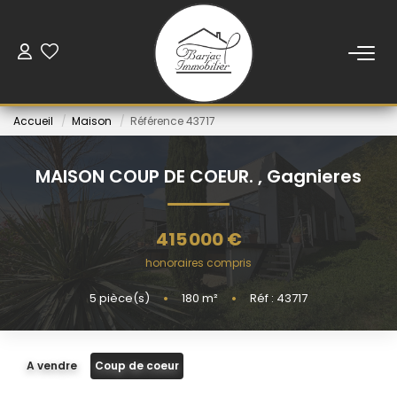
ACCUEIL
Accueil
Maison
Référence 43717
VENTE
MAISON COUP DE COEUR.
,
Gagnieres
LOCATION
415 000 €
VENDUS
honoraires compris
5
pièce(s)
•
180
m²
•
Réf : 43717
NOS AGENCES
ESTIMATION
A vendre
Coup de coeur