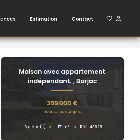
gences
Estimation
Contact
Maison avec appartement
indépendant.
,
Barjac
359 000 €
honoraires compris
171
m²
8
pièce(s)
Réf :
43628