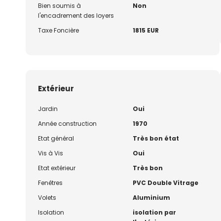
Bien soumis à
Non
l'encadrement des loyers
Taxe Foncière
1815 EUR
Extérieur
Jardin
Oui
Année construction
1970
Etat général
Très bon état
Vis à Vis
Oui
Etat extérieur
Très bon
Fenêtres
PVC Double Vitrage
Volets
Aluminium
Isolation
isolation par