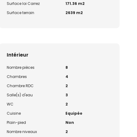
Surface loi Carrez
171.36 m2
Surface terrain
2639 m2
Intérieur
Nombre pièces
8
Chambres
4
Chambre RDC
2
Salle(s) d'eau
3
WC
2
Cuisine
Equipée
Plain-pied
Non
Nombre niveaux
2